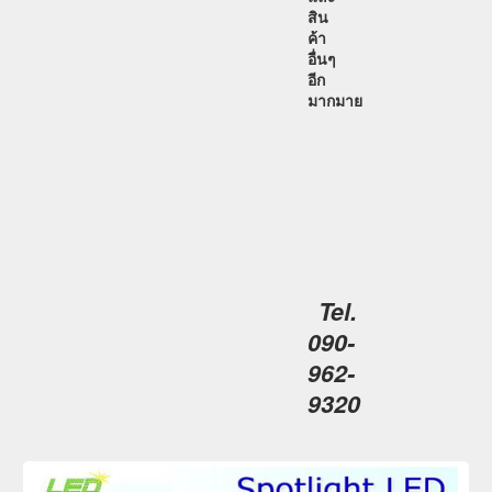
สิน
ค้า
อื่นๆ
อีก
มากมาย
Tel.
090-
962-
9320