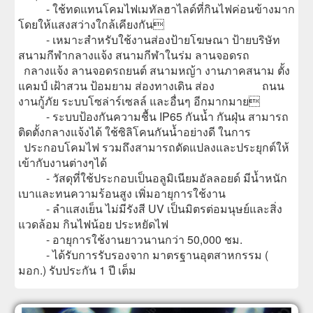
-
ใช้ทดแทนโคมไฟเมทัลฮาไลด์ที่กินไฟค่อนข้างมาก
โดยให้แสงสว่างใกล้เคียงกัน
-
เหมาะสำหรับใช้งานส่องป้ายโฆษณา ป้ายบริษัท
สนามกีฬากลางแจ้ง สนามกีฬาในร่ม ลานจอดรถ
กลางแจ้ง ลานจอดรถยนต์ สนามหญ้า งานภาคสนาม ตั้ง
แคมป์ เฝ้าสวน ป้อมยาม ส่องทางเดิน ส่อง ถนน
งานกู้ภัย ระบบโซล่าร์เซลล์ และอื่นๆ อีกมากมาย
-
ระบบป้องกันความชื้น IP65 กันน้ำ กันฝุ่น สามารถ
ติดตั้งกลางแจ้งได้ ใช้ซิลิโคนกันน้ำอย่างดี ในการ
ประกอบโคมไฟ รวมถึงสามารถดัดแปลงและประยุกต์ให้
เข้ากับงานต่างๆได้
-
วัสดุที่ใช้ประกอบเป็นอลูมิเนียมอัลลอยด์ มีน้ำหนัก
เบาและทนความร้อนสูง เพิ่มอายุการใช้งาน
-
ลำแสงเย็น ไม่มีรังสี UV เป็นมิตรต่อมนุษย์และสิ่ง
แวดล้อม กินไฟน้อย ประหยัดไฟ
-
อายุการใช้งานยาวนานกว่า 50,000 ชม.
-
ได้รับการรับรองจาก มาตรฐานอุตสาหกรรม (
มอก.) รับประกัน 1 ปี เต็ม