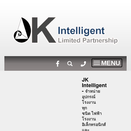
MENU
Toggle
navigation
JK
Intelligent
-
จำหน่าย
อุปกรณ์
โรงงาน
ทุก
ชนิด
ไฟฟ้า
โรงงาน
อิเล็กทรอนิกส์
และ